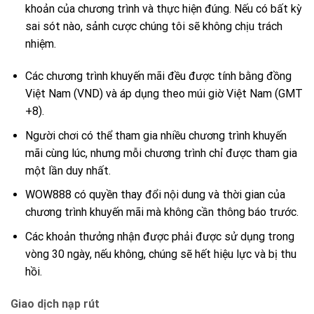
khoản của chương trình và thực hiện đúng. Nếu có bất kỳ
sai sót nào, sảnh cược chúng tôi sẽ không chịu trách
nhiệm.
Các chương trình khuyến mãi đều được tính bằng đồng
Việt Nam (VND) và áp dụng theo múi giờ Việt Nam (GMT
+8).
Người chơi có thể tham gia nhiều chương trình khuyến
mãi cùng lúc, nhưng mỗi chương trình chỉ được tham gia
một lần duy nhất.
WOW888 có quyền thay đổi nội dung và thời gian của
chương trình khuyến mãi mà không cần thông báo trước.
Các khoản thưởng nhận được phải được sử dụng trong
vòng 30 ngày, nếu không, chúng sẽ hết hiệu lực và bị thu
hồi.
Giao dịch nạp rút