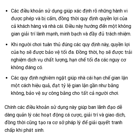
Các điều khoản sử dụng giúp xác định rõ những hành vi
được phép và bị cấm, đồng thời quy định quyền lợi của
cả khách hàng và nhà cái. Điều này hướng đến một không
gian giải trí lành mạnh, minh bạch và đầy đủ trách nhiệm.
Khi người chơi tuân thủ đúng các quy định này, quyền lợi
của họ sẽ được bảo vệ tối đa. Đồng thời, họ sẽ được trải
nghiệm dịch vụ chất lượng, hạn chế tối đa các nguy cơ
không đáng có.
Các quy định nghiêm ngặt giúp nhà cái hạn chế gian lận
một cách hiệu quả, đạt tỷ lệ gian lận gần như bằng
không, bảo vệ sự công bằng cho tất cả người chơi.
Chính các điều khoản sử dụng này giúp ban lãnh đạo dễ
dàng quản lý các hoạt động cá cược, giải trí và giao dịch,
đồng thời cũng tạo ra cơ sở pháp lý để giải quyết tranh
chấp khi phát sinh.