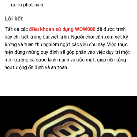
rủi ro phát sinh.
Lời kết
Tất cả các
điều khoản sử dụng WOW888
đã được trình
bày chi tiết trong bài viết trên. Người chơi cần xem xét kỹ
lưỡng và tuân thủ nghiêm ngặt các yêu cầu này. Việc thực
hiện đúng những quy định sẽ góp phần vào việc duy trì một
môi trường cá cược lành mạnh và bảo mật, giúp nền tảng
hoạt động ổn định và an toàn.