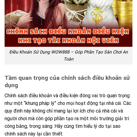
Điều Khoản Sử Dụng WOW888 – Góp Phần Tạo Sân Chơi An
Toàn
Tầm quan trọng của chính sách điều khoản sử
dụng
Chính sách điều khoản và điều kiện đóng vai trò quan trọng
như một “khung pháp lý” cho mọi hoạt động tại nhà cái. Các
quy định này không chỉ mang lại lợi ích cho cả nhà cái và
người chơi mà còn góp phần tạo ra một môi trường giải trí
công bằng, trong sáng. Hãy cùng tìm hiểu lý do tại sao
chính sách này lại cần thiết: