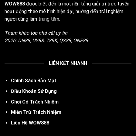
WOW888
được biết đến là một nền tảng giải trí trực tuyến
hoạt động theo mô hình hiện đại, hướng đến trải nghiệm
người dùng làm trung tâm.
Tham khảo top nhà cái uy tín
2026:
DN88
,
UY88
,
789K
,
QS88
,
ONE88
LIÊN KẾT NHANH
Chính Sách Bảo Mật
Điều Khoản Sử Dụng
Chơi Có Trách Nhiệm
Miễn Trừ Trách Nhiệm
Liên Hệ WOW888
s8
|
s8
|
s8
|
s8
|
kubet
|
nh88
|
69vn
|
go88
|
98win