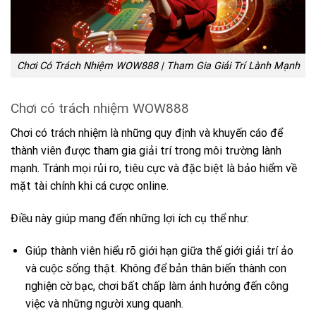
Chơi Có Trách Nhiệm WOW888 | Tham Gia Giải Trí Lành Mạnh
Chơi có trách nhiệm WOW888
Chơi có trách nhiệm là những quy định và khuyến cáo để
thành viên được tham gia giải trí trong môi trường lành
mạnh. Tránh mọi rủi ro, tiêu cực và đặc biệt là bảo hiểm về
mặt tài chính khi cá cược online.
Điều này giúp mang đến những lợi ích cụ thể như:
Giúp thành viên hiểu rõ giới hạn giữa thế giới giải trí ảo
và cuộc sống thật. Không để bản thân biến thành con
nghiện cờ bạc, chơi bất chấp làm ảnh hưởng đến công
việc và những người xung quanh.