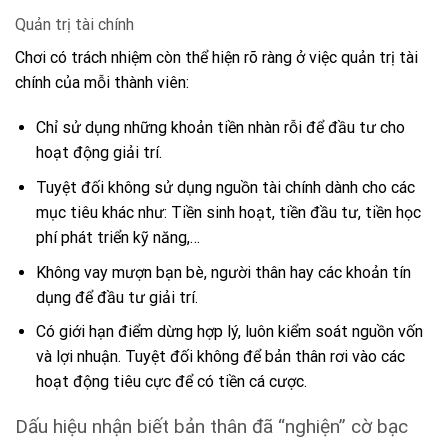
Quản trị tài chính
Chơi có trách nhiệm còn thể hiện rõ ràng ở việc quản trị tài
chính của mỗi thành viên:
Chỉ sử dụng những khoản tiền nhàn rỗi để đầu tư cho
hoạt động giải trí.
Tuyệt đối không sử dụng nguồn tài chính dành cho các
mục tiêu khác như: Tiền sinh hoạt, tiền đầu tư, tiền học
phí phát triển kỹ năng,…
Không vay mượn bạn bè, người thân hay các khoản tín
dụng để đầu tư giải trí.
Có giới hạn điểm dừng hợp lý, luôn kiểm soát nguồn vốn
và lợi nhuận. Tuyệt đối không để bản thân rơi vào các
hoạt động tiêu cực để có tiền cá cược.
Dấu hiệu nhận biết bản thân đã “nghiện” cờ bạc