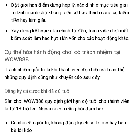
Đặt giới hạn điểm dừng hợp lý, xác định ở mục tiêu giải
trí lành mạnh chứ không biến cờ bạc thành công cụ kiếm
tiền hay làm giàu.
Xây dựng kế hoạch tài chính từ đầu, tránh việc chơi mất
kiểm soát làm hao hụt tiền vốn cho các hoạt động khác.
Cụ thể hóa hành động chơi có trách nhiệm tại
WOW888
Trách nhiệm giải trí là khi thành viên đọc hiểu và tuân thủ
những quy định cũng như khuyến cáo sau đây:
Đăng ký cá cược khi đã đủ tuổi
Sân chơi WOW888 quy định giới hạn độ tuổi cho thành viên
là từ 18 trở lên. Ngoài ra còn cần phải đảm bảo:
Có nhu cầu giải trí, không đăng ký chỉ vì tò mò hay bạn
bè lôi kéo.